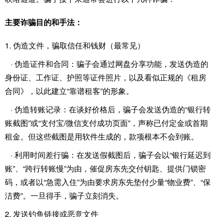
主要诈骗目的和手法：
1. 伪造文件，骗取信任和钱财（最常见）
· 伪造证件和合同：骗子会通过网盘分享功能，发送伪造的
身份证、工作证、护照等证件照片，以及看似正规的《租房
合同》，以此建立“靠谱租客”的形象。
· 伪造转账记录：在谈好价格后，骗子会发送伪造的“银行转
账截图”或“支付宝/微信支付成功页面”，声称已付定金或首期
租金。但这些截图是用软件生成的，款项根本不会到账。
· 利用时间差行骗：在发送假截图后，骗子会以“银行延迟到
账”、“跨行转账慢”为由，催促房东先交付钥匙、提供门锁密
码，或者以“急需入住”为由要求房东先垫付少量“物业费”、“保
洁费”。一旦得手，骗子立刻消失。
2. 发送钓鱼链接或恶意文件