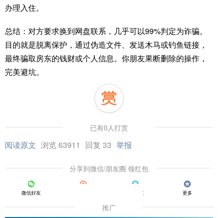
办理入住。
总结：对方要求换到网盘联系，几乎可以99%判定为诈骗。
目的就是脱离保护，通过伪造文件、发送木马或钓鱼链接，
最终骗取房东的钱财或个人信息。你朋友果断删除的操作，
完美避坑。
已有0人打赏
阅读原文
浏览 63911
回复 33
举报
分享到微信/朋友圈 领红包
微信好友
朋友圈
QQ好友
更多
推广