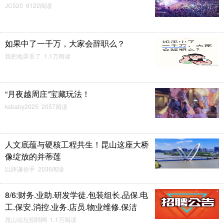
JC520 6122阅读
如果中了一千万，大家会辞职么？
我把他弄丢了 1.1万阅读
“月夜越周庄”宝藏玩法！
ksbaby2025 2057阅读
人文底蕴与硬核工程共生！昆山这座大桥
像绽放的并蒂莲
以薛谦你手 2036阅读
8/6:财务.业助.研发学徒.包装组长.品保.电
工.保安.消控.业务.店员.物业维修.保洁
昆山论坛招聘网 1.1万阅读