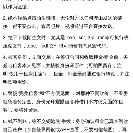
以作为证据。
2. 绝不轻易点击陌生链接：无论对方以任何理由发送的链
接，都不要点击。看房照片、视频通过平台直接发送。
3. 绝不下载陌生文件：尤其是 .exe, .scr, .zip, .rar 等可执行或
压缩文件，.doc、.pdf 文件也可能含有恶意宏代码。
4. 核实身份，见面交易：在签订合同和收取押金/租金前，务
必与租客本人见面，并核验身份证原件（可拍照留存，注
明“仅用于租房用途”）。租金、押金最好通过银行转账，并注
明款项用途。
5. 警惕“完美租客”和“不方便见面”：对那种不同砍价、不看房
就急着付定金、身份光环耀眼但各种借口不方便见面的“租
客”，要格外警惕。
6. 钱不到账，绝不交钥匙/办手续：务必确认租金已真实到达
自己账户（亲自登录网银或APP查看，不要相信截图），再