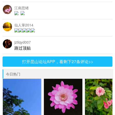
江南思绪
仙人掌2014
jztlqyd007
路过顶贴
打开昆山论坛APP，看剩下27条评论>>
今日热门