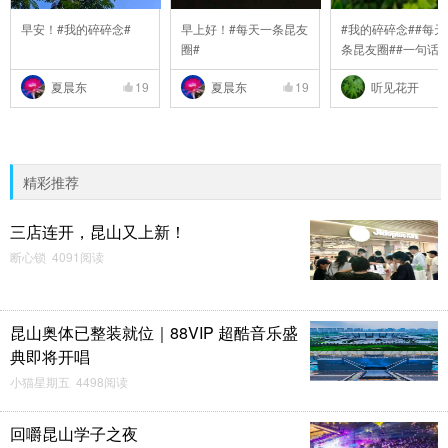
早安！#我的碎碎念#
早上好！#每天一条昆友
#我的碎碎念##每天
圈#
条昆友圈##一句话
..
夏晨东
19
夏晨东
19
听见花开
精彩推荐
三店连开，昆山又上新！
断心锁 4091阅读
昆山奥体已整装就位｜88VIP 超酷音乐盛
典即将开唱
小猫星期五 4498阅读
回嚼昆山学子之夜