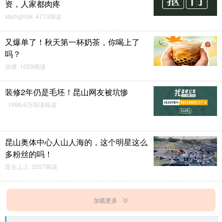
资，人家都肉疼
starlightok 4713阅读
又爆单了！秋天第一杯奶茶，你喝上了
吗？
凉瞳 1029阅读
装修2年仍是毛坯！昆山网友被坑惨
1996.6万阅读阅读
昆山奥体中心人山人海的，这个明星这么
多粉丝的吗！
昆仑上上 2057阅读
加载更多