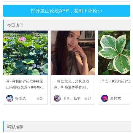
打开昆山论坛APP，看剩下评论>>
今日热门
荷花#我的碎碎念###昆
一叶知秋色，清风送浅
早安！#我的碎碎念
山有哪些美景？#每#6 ..
凉。和盛夏挥手作别，
..
拆南墙
21
飞鱼儿岛主
21
夏晨东
精彩推荐