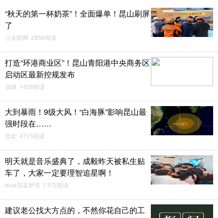
“秋天的第一杯奶茶”！全面爆单！昆山刷屏
了
小太阳啊 2856阅读
打造“环港商业区”！昆山青阳港中央商务区
启动区最新控规发布
凉瞳 1429阅读
大到暴雨！9级大风！“白海豚”影响昆山最
强时段在……
北欢 4715阅读
明天就是音乐盛典了，成毅昨天被私生贴
车了，大家一定要理智追星啊！
blue深蓝梦境 1.5万阅读
建议老公找大方点的，不然你花自己的工