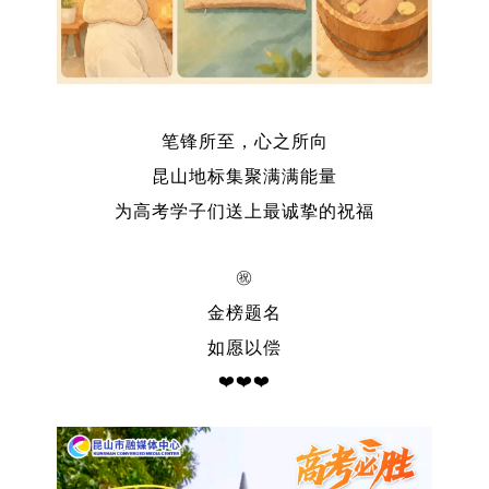
笔锋所至，心之所向
昆山地标集聚满满能量
为高考学子们送上最诚挚的祝福
㊗️
金榜题名
如愿以偿
❤️❤️❤️