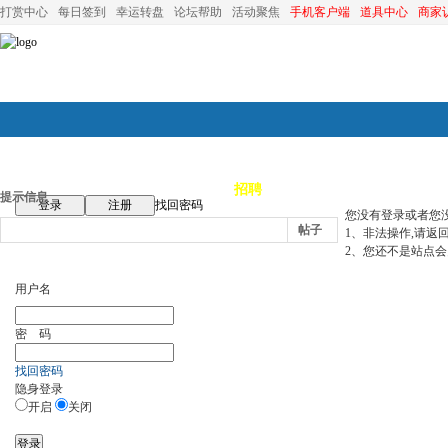
打赏中心
每日签到
幸运转盘
论坛帮助
活动聚焦
手机客户端
道具中心
商家
论坛首页
论坛导航
商家
招聘
装修
昆山优选
小
提示信息
登录
注册
找回密码
您没有登录或者您
帖子
1、非法操作,请返
2、您还不是站点会
用户名
密 码
找回密码
隐身登录
开启
关闭
登录