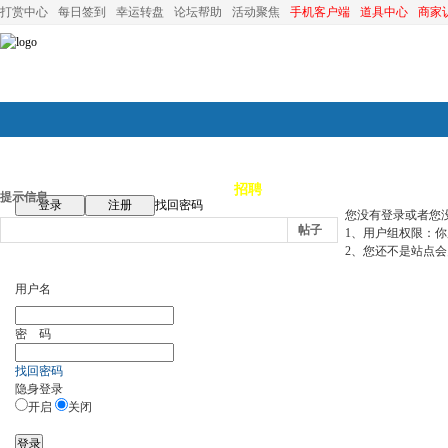
打赏中心
每日签到
幸运转盘
论坛帮助
活动聚焦
手机客户端
道具中心
商家
论坛首页
论坛导航
商家
招聘
装修
昆山优选
小
提示信息
登录
注册
找回密码
您没有登录或者您
帖子
1、用户组权限：
2、您还不是站点会
用户名
密 码
找回密码
隐身登录
开启
关闭
登录