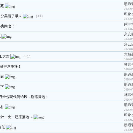
朗通
雅苑
2026-07
印象
过分美丽了哦～
（+1）
2026-07
pkliux
小房间改下
2026-05
久安
地
2026-07
穿云
2023-06
大慈
开工大吉
（+1）
2026-07
林师
装修注意事项！
2026-07
朗通
云庭
2026-07
朗通
天下
2026-07
林师
6万全包现代简约风，刚需首选！
2026-07
朗通
新村
2026-07
印象
设计一比一还原落地～
2026-05
朗通
信任
2026-07