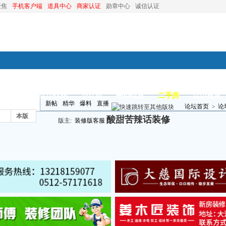
聚焦
手机客户端
道具中心
商家认证
勋章中心
诚信认证
装修
昆山优选
小红娘
分类信息
二手房
昆山视窗
新帖
精华
爆料
直播
论坛首页
>
论
本版
酸甜苦辣话装修
版主:
装修版客服