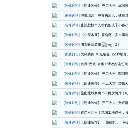
[装修讨论]
【朗通装饰】 开工大吉 | 华琚
[装修讨论]
璀璨璟园！中古奶油风，硬装
[装修讨论]
张浦想找个人帮我把孩子小孩
[装修讨论]
【久安木业】鹿鸣府，实木落
[装修讨论]
闭着眼睛装修
2
3
[家装日记]
大慈装饰 和光璀璨 251户型
[装修讨论]
台风“巴威”来袭！请收好这份
[装修讨论]
【朗通装饰】 开工大吉 | 海玥
[装修讨论]
【朗通装饰】 开工大吉 | 君临
[装修讨论]
昆山北城新境75㎡两房两厅｜
[装修讨论]
【朗通装饰】 开工大吉 | 火炬
[装修讨论]
在昆玉九里！花园工地巡检，
[装修讨论]
【朗通装饰】 一面锦旗，一份