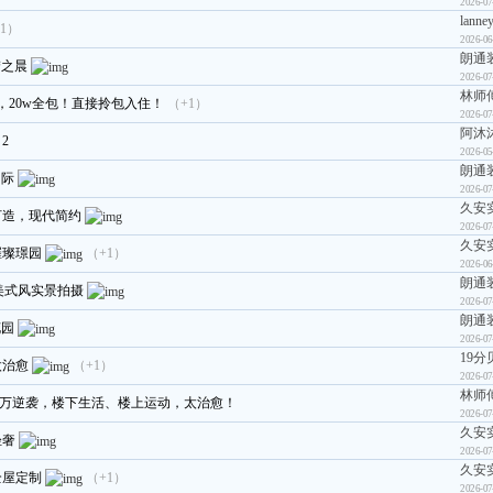
2026-07
lanne
1）
2026-06
朗通
梦之晨
2026-07
林师
，20w全包！直接拎包入住！
（+1）
2026-07
阿沐
2
2026-05
朗通
国际
2026-07
久安
打造，现代简约
2026-07
久安
璀璨璟园
（+1）
2026-06
朗通
 美式风实景拍摄
2026-07
朗通
花园
2026-07
19分
太治愈
（+1）
2026-07
林师
.5万逆袭，楼下生活、楼上运动，太治愈！
2026-07
久安
轻奢
2026-07
久安
全屋定制
（+1）
2026-07