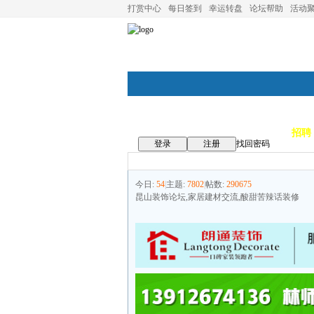
打赏中心
每日签到
幸运转盘
论坛帮助
活动
论坛首页
论坛导航
商家
招聘
登录
注册
找回密码
今日:
54
|
主题:
7802
|
帖数:
290675
昆山装饰论坛,家居建材交流,酸甜苦辣话装修