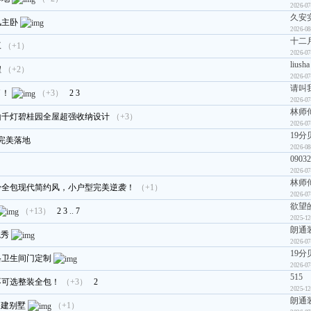
2026-07
久安
风主卧
2026-08
十二
工
（+1）
2026-07
liusha
程
（+2）
2026-07
请叫
了！
（+3）
2
3
2026-07
林师
昆山千灯碧桂园全屋超强收纳设计
（+3）
2026-07
19分
完美落地
2026-08
09032
2026-07
林师
5w全包现代简约风，小户型完美逆袭！
（+1）
2026-07
欲望
（+13）
2
3
..
7
2025-12
朗通
境秀
2026-07
19分
格卫生间门定制
2026-07
515
不可选整装全包！
（+3）
2
2025-12
朗通
自建别墅
（+1）