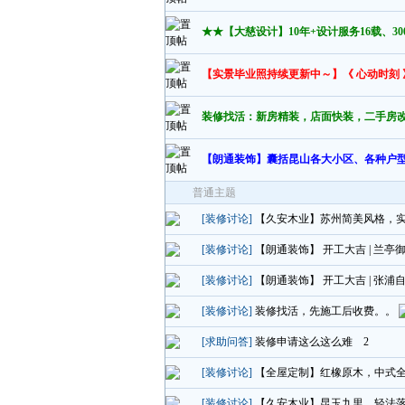
★★【大慈设计】10年+设计服务16载、30
【实景毕业照持续更新中～】《 心动时刻
装修找活：新房精装，店面快装，二手房
【朗通装饰】囊括昆山各大小区、各种户
普通主题
[装修讨论]
【久安木业】苏州简美风格，
[装修讨论]
【朗通装饰】 开工大吉 | 兰亭
[装修讨论]
【朗通装饰】 开工大吉 | 张浦
[装修讨论]
装修找活，先施工后收费。。
[求助问答]
装修申请这么这么难
2
[装修讨论]
【全屋定制】红橡原木，中式
[装修讨论]
【久安木业】昆玉九里，轻法