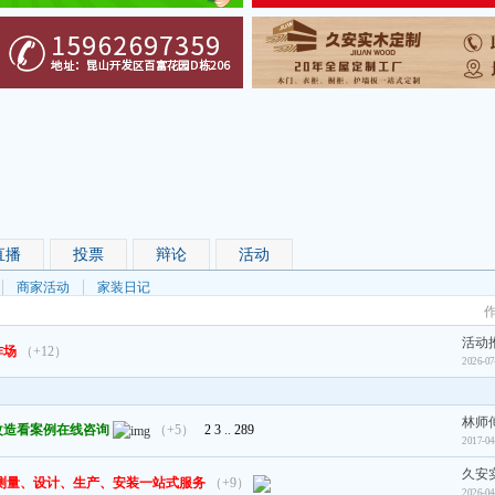
直播
投票
辩论
活动
商家活动
家装日记
活动
炸场
（+12）
2026-07
林师
改造看案例在线咨询
（+5）
2
3
..
289
2017-04
久安
，测量、设计、生产、安装一站式服务
（+9）
2026-04