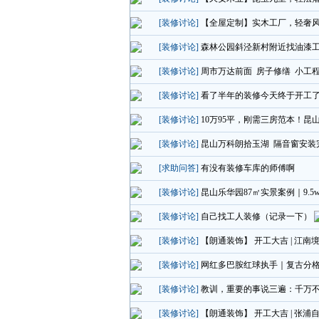
[装修讨论]
【全屋定制】实木工厂，轻奢
[装修讨论]
森林公园斜泾新村附近找油漆
[装修讨论]
周市万达前面 房子修缮 小工
[装修讨论]
看了半年的装修今天终于开工
[装修讨论]
10万95平，刚需三房范本！
[装修讨论]
昆山万科朗拾玉湖 隔音窗安装
[求助问答]
有没有装修车库的师傅啊
[装修讨论]
昆山乐华园87㎡实景案例｜9.
[装修讨论]
自己找工人装修（记录一下）
[装修讨论]
【朗通装饰】 开工大吉 | 江南
[装修讨论]
网红多巴胺红球执手｜复古分
[装修讨论]
教训，重要的事说三遍：千万
[装修讨论]
【朗通装饰】 开工大吉 | 张浦