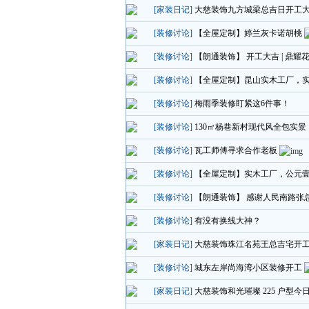
[家装日记]
大慈装饰九方城梁总吉日开工
[装修讨论]
【全屋定制】婷兰灰卡诺胡桃
[装修讨论]
【朗通装饰】 开工大吉 | 鼎耀
[装修讨论]
【全屋定制】昆山实木工厂，
[装修讨论]
梅雨季装修盯紧这6件事！
[装修讨论]
130㎡杨巷新村现代风全包实景｜
[装修讨论]
瓦工师傅寻求合作老板
[装修讨论]
【全屋定制】实木工厂，公元
[装修讨论]
【朗通装饰】 感谢人民南路张
[装修讨论]
有没有换线大神？
[家装日记]
大慈装饰珠江名苑王总吉宅开
[装修讨论]
城东左岸尚海湾小区装修开工
[家装日记]
大慈装饰和光璀璨 225 户型