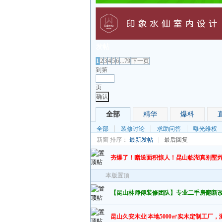
发帖
1
2
3
4
5
6
...79
下一页
到第
页
确认
全部
精华
爆料
全部
装修讨论
求助问答
曝光维权
新窗
排序：
最新发帖
|
最后回复
夯爆了！赠送面积惊人！昆山临湖真别墅
本版置顶
【昆山林师傅装修团队】专业二手房翻新
昆山久安木业|本地5000㎡实木定制工厂