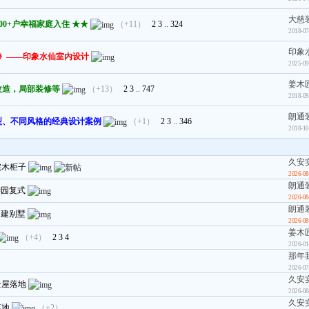
大慈
00+户幸福家庭入住 ★★
（+11）
2
3
..
324
2018-07
印象
 》——印象水仙室内设计
2025-09
姜木
改造，局部装修等
（+13）
2
3
..
747
2018-09
朗通
型、不同风格的经典设计案例
（+1）
2
3
..
346
2018-10
久安
实木柜子
2026-08
朗通
御园复式
2026-08
朗通
自建别墅
2026-08
姜木
（+4）
2
3
4
2026-01
那年
2026-07
久安
全屋落地
2026-08
久安
落地
（+2）