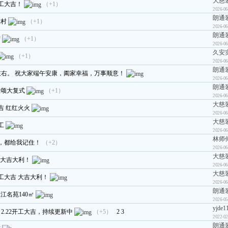
大慈
工大吉！
（+1）
2026-06
朗通
新村
（+1）
2026-06
朗通
湾
（+1）
2026-06
久安
（+1）
2026-06
朗通
右。 祝大家端午安康，阖家幸福，万事顺意！
2026-06
朗通
雅颂大复式
（+1）
2026-06
大慈
吉 红红火火
2026-06
大慈
工
2026-06
林师
，都给我记住！
（+2）
2026-06
大慈
吉大吉大利！
2026-06
大慈
开工大吉 大吉大利！
2026-06
朗通
江名苑140㎡
2026-05
yjde1
2.22开工大吉，持续更新中
（+5）
2
3
2022-02
朗通