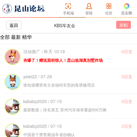
手机端
登陆
社区
昆友圈
发帖
返回
KBS车友会
全部
最新
精华
活动推广 / 昨天 10:19
6回复
夯爆了！赠送面积惊人！昆山临湖真别墅炸场
yelei22 / 07-29
5回复
谁知道哪里有主攻福特车型的靠谱修理店
ksbaby2025 / 07-15
0回复
最新数据｜排名第五 苏州汽车保有量超500万辆
ksbaby2025 / 07-15
2回复
中国首个禁售燃油车省份确认