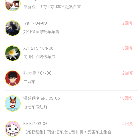
最新召回！苏E苏U车主赶紧自查
Ivan / 04-09
2回复
如何保留摩托车车牌
xyl1219 / 04-08
0回复
昆山什么时候车展
张大晨 / 04-06
2回复
二厢车
滑落的神迹 / 03-05
10回复
电动车闯红灯
kikiki / 02-06
2回复
【维权征集】万象汇车之洁乱扣费！受害车主集合