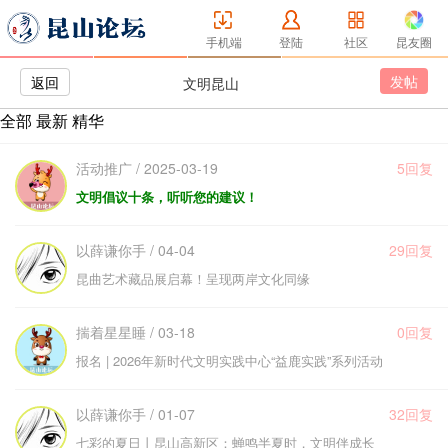
手机端
登陆
社区
昆友圈
发帖
返回
文明昆山
全部
最新
精华
活动推广 / 2025-03-19
5回复
文明倡议十条，听听您的建议！
以薛谦你手 / 04-04
29回复
昆曲艺术藏品展启幕！呈现两岸文化同缘
揣着星星睡 / 03-18
0回复
报名 | 2026年新时代文明实践中心“益鹿实践”系列活动
以薛谦你手 / 01-07
32回复
七彩的夏日丨昆山高新区：蝉鸣半夏时，文明伴成长