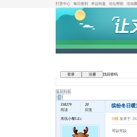
打赏中心
每日签到
幸运转盘
论坛帮助
活动
登录
注册
找回密码
返回列表
1
2
3
338279
20
缤纷冬日暖
阅读
回复
离线
小黎LiLi
10楼
发表于: 202
可以可以