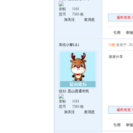
发帖
1161
昆币
7593 枚
爆料有奖！
加关注
发消息
引用
举报
离线
小黎LiLi
15楼
发表于: 202
谢谢分享
级别:
昆山普通市民
发帖
1161
昆币
7593 枚
爆料有奖！
加关注
发消息
引用
举报