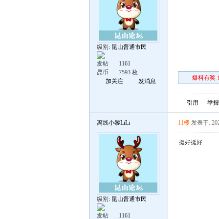
级别:
昆山普通市民
发帖
1161
昆币
7593 枚
爆料有奖！
加关注
发消息
引用
举报
离线
小黎LiLi
11楼
发表于: 202
挺好挺好
级别:
昆山普通市民
发帖
1161