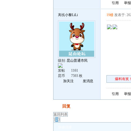
引用
举报
离线
小黎LiLi
19楼
发表于: 202
级别:
昆山普通市民
发帖
1161
昆币
7593 枚
爆料有奖！
加关注
发消息
引用
举报
发帖
回复
返回列表
1
2
3
快速回复