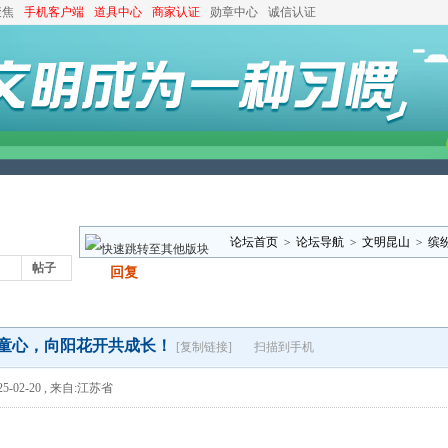
聚焦
手机客户端
道具中心
商家认证
勋章中心
诚信认证
论坛首页
>
论坛导航
>
文明昆山
>
缤
帖子
发帖
回复
童心，向阳花开共成长！
[复制链接]
扫描到手机
5-02-20
,
来自:江苏省