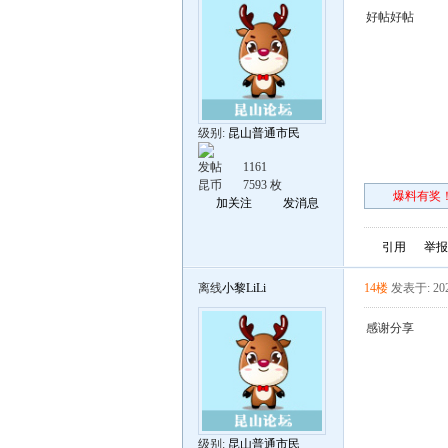
好帖好帖
级别:
昆山普通市民
发帖
1161
昆币
7593 枚
爆料有奖！
加关注
发消息
引用
举报
离线
小黎LiLi
14楼
发表于: 202
感谢分享
级别:
昆山普通市民