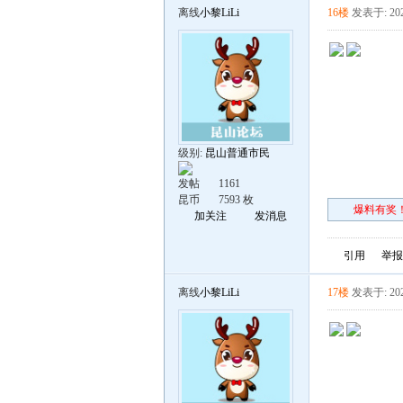
离线
小黎LiLi
16楼
发表于: 202
级别:
昆山普通市民
发帖
1161
昆币
7593 枚
爆料有奖！
加关注
发消息
引用
举报
离线
小黎LiLi
17楼
发表于: 202