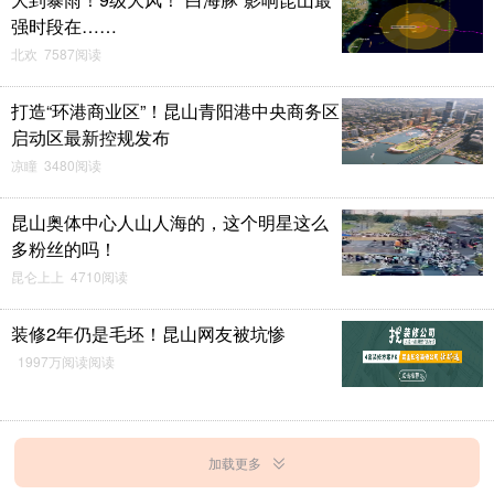
强时段在……
北欢 7587阅读
打造“环港商业区”！昆山青阳港中央商务区
启动区最新控规发布
凉瞳 3480阅读
昆山奥体中心人山人海的，这个明星这么
多粉丝的吗！
昆仑上上 4710阅读
装修2年仍是毛坯！昆山网友被坑惨
1997万阅读阅读
加载更多