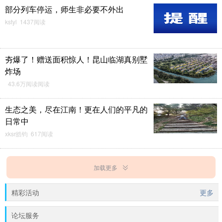
部分列车停运，师生非必要不外出
kstyl 1437阅读
夯爆了！赠送面积惊人！昆山临湖真别墅
炸场
43.6万阅读阅读
生态之美，尽在江南！更在人们的平凡的
日常中
xksr皓钧 617阅读
加载更多
精彩活动
更多
论坛服务