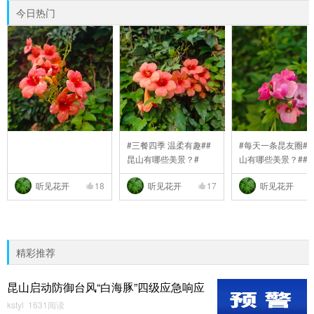
今日热门
#三餐四季 温柔有趣##
#每天一条昆友圈##
昆山有哪些美景？#
山有哪些美景？##
..
听见花开
18
听见花开
17
听见花开
精彩推荐
昆山启动防御台风“白海豚”四级应急响应
kstyl 1631阅读