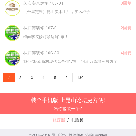
久安实木定制 / 07-01
0回复
【全屋定制】昆山实木工厂，实木柜子
林师傅装修 / 07-01
2回复
梅雨季装修盯紧这6件事！
林师傅装修 / 06-30
4回复
130㎡杨巷新村现代风全包实景｜14.5 万落地三房两厅
1
2
3
4
5
6
130
装个手机版,上昆山论坛更方便!
给你也装一个?
触屏版
/
电脑版
©2008-2016 昆山论坛 版权所有
清除Cookies