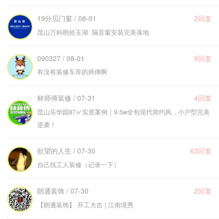
19分贝门窗 / 08-01
2回复
昆山万科朗拾玉湖 隔音窗安装完美落地
090327 / 08-01
9回复
有没有装修车库的师傅啊
林师傅装修 / 07-31
4回复
昆山乐华园87㎡实景案例｜9.5w全包现代简约风，小户型完美
逆袭！
欲望的人生 / 07-30
63回复
自己找工人装修（记录一下）
朗通装饰 / 07-30
2回复
【朗通装饰】 开工大吉 | 江南境秀