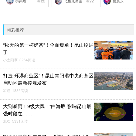
拆南墙
22
飞鱼儿岛主
22
夏晨东
精彩推荐
“秋天的第一杯奶茶”！全面爆单！昆山刷屏
了
小太阳啊 3264阅读
打造“环港商业区”！昆山青阳港中央商务区
启动区最新控规发布
凉瞳 1835阅读
大到暴雨！9级大风！“白海豚”影响昆山最
强时段在……
北欢 5331阅读