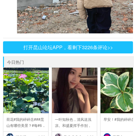
打开昆山论坛APP，看剩下3226条评论>>
今日热门
荷花#我的碎碎念###昆
一叶知秋色，清风送浅
早安！#我的碎碎念
山有哪些美景？#每#6 ..
凉。和盛夏挥手作别，
..