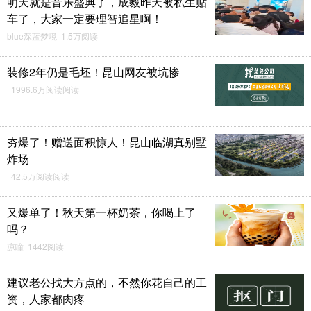
明天就是音乐盛典了，成毅昨天被私生贴
车了，大家一定要理智追星啊！
blue深蓝梦境 1.5万阅读
装修2年仍是毛坯！昆山网友被坑惨
1996.6万阅读阅读
夯爆了！赠送面积惊人！昆山临湖真别墅
炸场
42.5万阅读阅读
又爆单了！秋天第一杯奶茶，你喝上了
吗？
凉瞳 1442阅读
建议老公找大方点的，不然你花自己的工
资，人家都肉疼