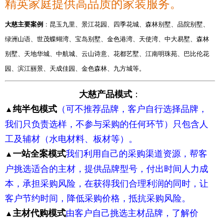
精英家庭提供高品质的家装服务。
大慈主要案例
：
昆玉九里、景江花园、四季花城、森林别墅、品院别墅、
绿洲山语、世茂蝶蝴湾、宝岛别墅、金色港湾、天使湾、中大易墅、森林
别墅、
天地华城、中航城、云山诗意、花都艺墅、江南明珠苑、巴比伦花
园、滨江丽景、天成佳园、金色森林、九方城等。
：
大慈产品模式
（可不推荐品牌，客户自行选择品牌，
纯半包模式
▲
我们只负责选样，不参与采购的任何环节）只
包含人
工及辅材（水电材料、板材等）。
我们利用自己的采购渠道资源，帮客
一站全案模式
▲
户挑选适合的主材，提供品牌型号，付出时间人
力成
本，承担采购风险，在获得我们合理利润的同时，让
客户节约时间，降低采购价
格，抵抗采购风险。
由客户自己挑选主材品牌，了解价
主材代购模式
▲