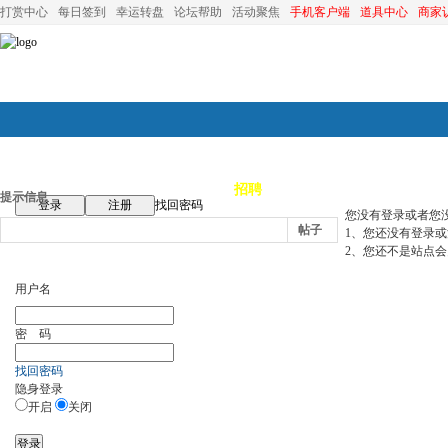
打赏中心
每日签到
幸运转盘
论坛帮助
活动聚焦
手机客户端
道具中心
商家
论坛首页
论坛导航
商家
招聘
装修
昆山优选
小
提示信息
登录
注册
找回密码
您没有登录或者您
帖子
1、您还没有登录
2、您还不是站点会
用户名
密 码
找回密码
隐身登录
开启
关闭
登录