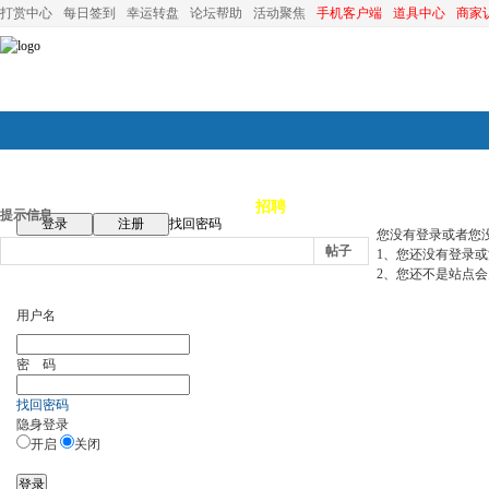
打赏中心
每日签到
幸运转盘
论坛帮助
活动聚焦
手机客户端
道具中心
商家
论坛首页
论坛导航
商家
招聘
装修
昆山优选
小
提示信息
登录
注册
找回密码
您没有登录或者您
帖子
1、您还没有登录
2、您还不是站点会
用户名
密 码
找回密码
隐身登录
开启
关闭
登录