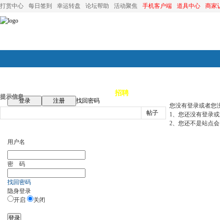
打赏中心
每日签到
幸运转盘
论坛帮助
活动聚焦
手机客户端
道具中心
商家
论坛首页
论坛导航
商家
招聘
装修
昆山优选
小
提示信息
登录
注册
找回密码
您没有登录或者您
帖子
1、您还没有登录
2、您还不是站点会
用户名
密 码
找回密码
隐身登录
开启
关闭
登录