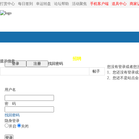
打赏中心
每日签到
幸运转盘
论坛帮助
活动聚焦
手机客户端
道具中心
商家
论坛首页
论坛导航
商家
招聘
装修
昆山优选
小
提示信息
登录
注册
找回密码
您没有登录或者您
帖子
1、您还没有登录
2、您还不是站点会
用户名
密 码
找回密码
隐身登录
开启
关闭
登录