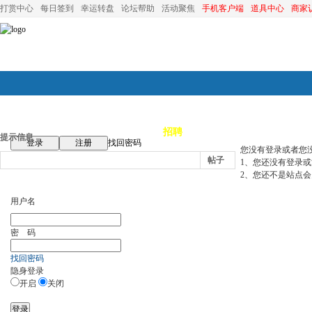
打赏中心
每日签到
幸运转盘
论坛帮助
活动聚焦
手机客户端
道具中心
商家
论坛首页
论坛导航
商家
招聘
装修
昆山优选
小
提示信息
登录
注册
找回密码
您没有登录或者您
帖子
1、您还没有登录
2、您还不是站点会
用户名
密 码
找回密码
隐身登录
开启
关闭
登录