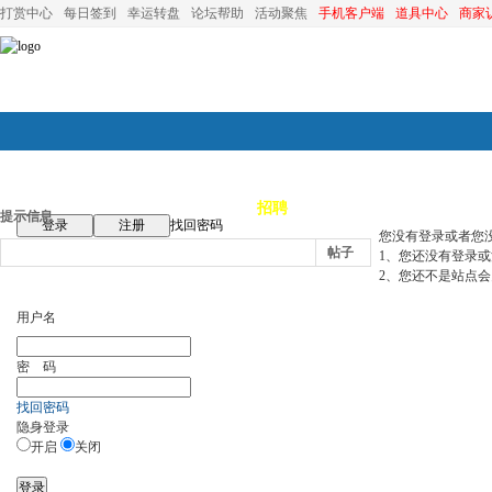
打赏中心
每日签到
幸运转盘
论坛帮助
活动聚焦
手机客户端
道具中心
商家
论坛首页
论坛导航
商家
招聘
装修
昆山优选
小
提示信息
登录
注册
找回密码
您没有登录或者您
帖子
1、您还没有登录
2、您还不是站点会
用户名
密 码
找回密码
隐身登录
开启
关闭
登录