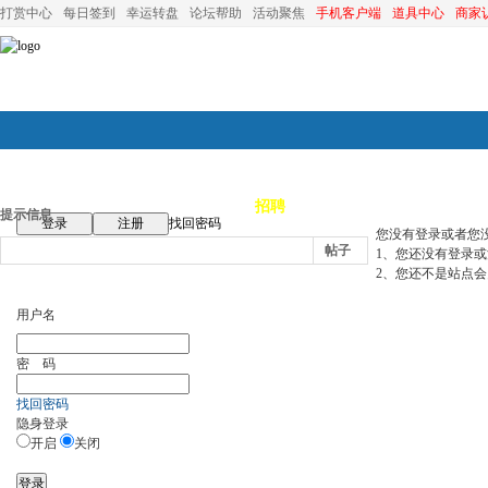
打赏中心
每日签到
幸运转盘
论坛帮助
活动聚焦
手机客户端
道具中心
商家
论坛首页
论坛导航
商家
招聘
装修
昆山优选
小
提示信息
登录
注册
找回密码
您没有登录或者您
帖子
1、您还没有登录
2、您还不是站点会
用户名
密 码
找回密码
隐身登录
开启
关闭
登录