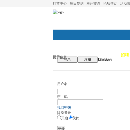
打赏中心
每日签到
幸运转盘
论坛帮助
活动
论坛首页
论坛导航
商家
招聘
提示信息
登录
注册
找回密码
用户名
密 码
找回密码
隐身登录
开启
关闭
登录