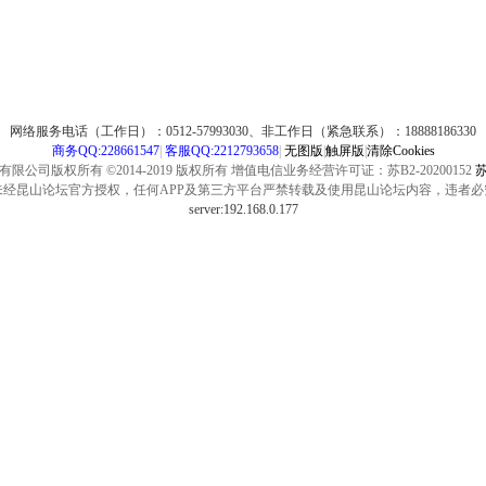
网络服务电话（工作日）：0512-57993030、非工作日（紧急联系）：18888186330
商务QQ:228661547
|
客服QQ:2212793658
|
无图版
|
触屏版
|
清除Cookies
公司版权所有 ©2014-2019 版权所有 增值电信业务经营许可证：苏B2-20200152
苏
未经昆山论坛官方授权，任何APP及第三方平台严禁转载及使用昆山论坛内容，违者必
server:192.168.0.177