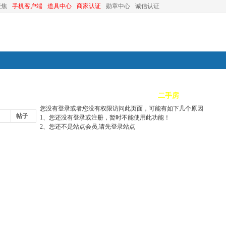
聚焦
手机客户端
道具中心
商家认证
勋章中心
诚信认证
装修
昆山优选
小红娘
分类信息
二手房
昆山视窗
您没有登录或者您没有权限访问此页面，可能有如下几个原因
帖子
1、您还没有登录或注册，暂时不能使用此功能！
2、您还不是站点会员,请先登录站点