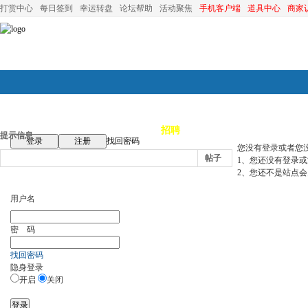
打赏中心
每日签到
幸运转盘
论坛帮助
活动聚焦
手机客户端
道具中心
商家
论坛首页
论坛导航
商家
招聘
装修
昆山优选
小
提示信息
登录
注册
找回密码
您没有登录或者您
帖子
1、您还没有登录
2、您还不是站点会
用户名
密 码
找回密码
隐身登录
开启
关闭
登录