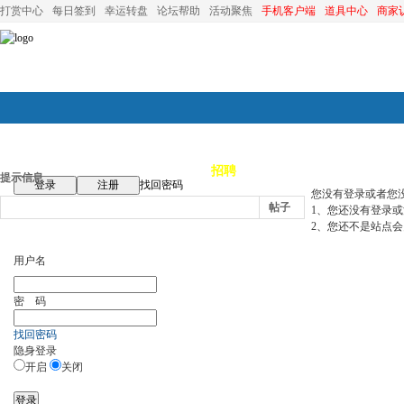
打赏中心
每日签到
幸运转盘
论坛帮助
活动聚焦
手机客户端
道具中心
商家
论坛首页
论坛导航
商家
招聘
装修
昆山优选
小
提示信息
登录
注册
找回密码
您没有登录或者您
帖子
1、您还没有登录
2、您还不是站点会
用户名
密 码
找回密码
隐身登录
开启
关闭
登录