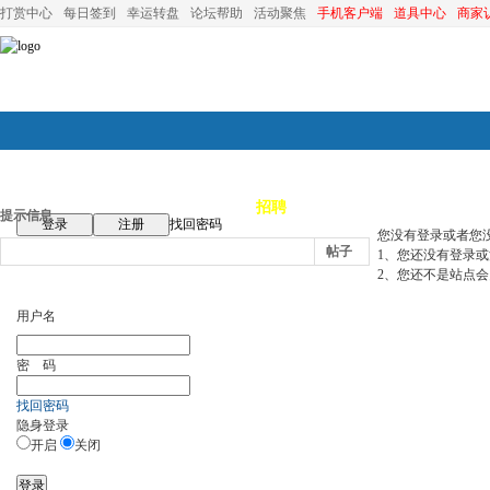
打赏中心
每日签到
幸运转盘
论坛帮助
活动聚焦
手机客户端
道具中心
商家
论坛首页
论坛导航
商家
招聘
装修
昆山优选
小
提示信息
登录
注册
找回密码
您没有登录或者您
帖子
1、您还没有登录
2、您还不是站点会
用户名
密 码
找回密码
隐身登录
开启
关闭
登录