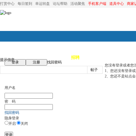
打赏中心
每日签到
幸运转盘
论坛帮助
活动聚焦
手机客户端
道具中心
商家
论坛首页
论坛导航
商家
招聘
装修
昆山优选
小
提示信息
登录
注册
找回密码
您没有登录或者您
帖子
1、您还没有登录
2、您还不是站点会
用户名
密 码
找回密码
隐身登录
开启
关闭
登录