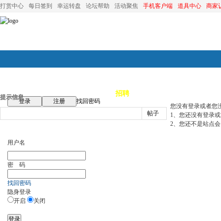
打赏中心
每日签到
幸运转盘
论坛帮助
活动聚焦
手机客户端
道具中心
商家
论坛首页
论坛导航
商家
招聘
装修
昆山优选
小
提示信息
登录
注册
找回密码
您没有登录或者您
帖子
1、您还没有登录
2、您还不是站点会
用户名
密 码
找回密码
隐身登录
开启
关闭
登录