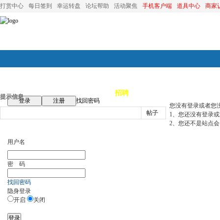
打赏中心
每日签到
幸运转盘
论坛帮助
活动聚焦
手机客户端
道具中心
商家
论坛首页
论坛导航
商家
招聘
装修
昆山优选
小
提示信息
登录
注册
找回密码
您没有登录或者您
帖子
1、您还没有登录
2、您还不是站点会
用户名
密 码
找回密码
隐身登录
开启
关闭
登录