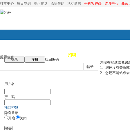
打赏中心
每日签到
幸运转盘
论坛帮助
活动聚焦
手机客户端
道具中心
商家
论坛首页
论坛导航
商家
招聘
装修
昆山优选
小
提示信息
登录
注册
找回密码
您没有登录或者您
帖子
1、您还没有登录
2、您还不是站点会
用户名
密 码
找回密码
隐身登录
开启
关闭
登录