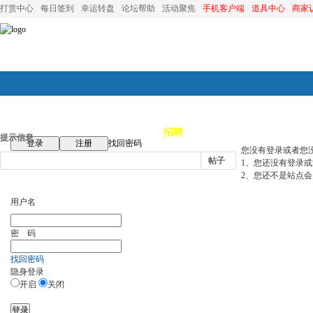
打赏中心
每日签到
幸运转盘
论坛帮助
活动聚焦
手机客户端
道具中心
商家
论坛首页
论坛导航
商家
招聘
装修
昆山优选
小
提示信息
登录
注册
找回密码
您没有登录或者您
帖子
1、您还没有登录
2、您还不是站点会
用户名
密 码
找回密码
隐身登录
开启
关闭
登录