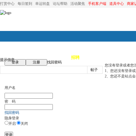
打赏中心
每日签到
幸运转盘
论坛帮助
活动聚焦
手机客户端
道具中心
商家
论坛首页
论坛导航
商家
招聘
装修
昆山优选
小
提示信息
登录
注册
找回密码
您没有登录或者您
帖子
1、您还没有登录
2、您还不是站点会
用户名
密 码
找回密码
隐身登录
开启
关闭
登录