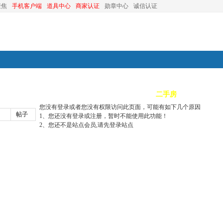
聚焦
手机客户端
道具中心
商家认证
勋章中心
诚信认证
装修
昆山优选
小红娘
分类信息
二手房
昆山视窗
您没有登录或者您没有权限访问此页面，可能有如下几个原因
帖子
1、您还没有登录或注册，暂时不能使用此功能！
2、您还不是站点会员,请先登录站点