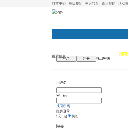
打赏中心
每日签到
幸运转盘
论坛帮助
活动
论坛首页
论坛导航
商家
招聘
提示信息
登录
注册
找回密码
用户名
密 码
找回密码
隐身登录
开启
关闭
登录