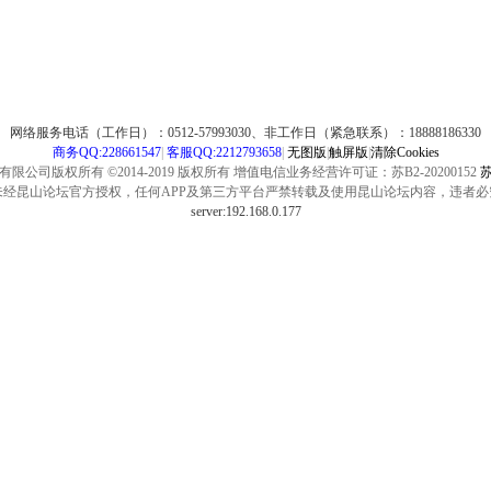
网络服务电话（工作日）：0512-57993030、非工作日（紧急联系）：18888186330
商务QQ:228661547
|
客服QQ:2212793658
|
无图版
|
触屏版
|
清除Cookies
公司版权所有 ©2014-2019 版权所有 增值电信业务经营许可证：苏B2-20200152
苏
未经昆山论坛官方授权，任何APP及第三方平台严禁转载及使用昆山论坛内容，违者必
server:192.168.0.177