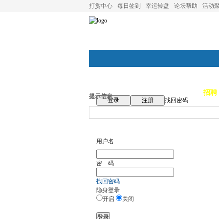
打赏中心
每日签到
幸运转盘
论坛帮助
活动
论坛首页
论坛导航
商家
招聘
提示信息
登录
注册
找回密码
用户名
密 码
找回密码
隐身登录
开启
关闭
登录