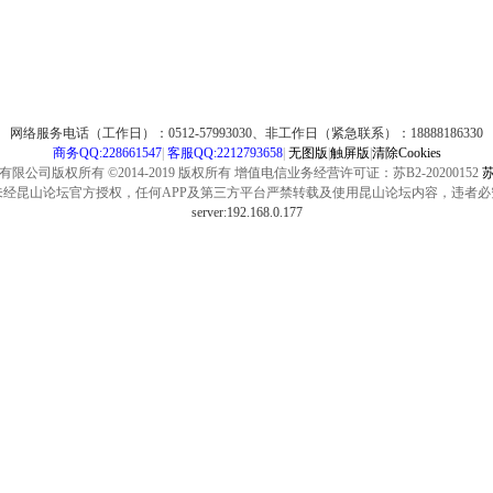
网络服务电话（工作日）：0512-57993030、非工作日（紧急联系）：18888186330
商务QQ:228661547
|
客服QQ:2212793658
|
无图版
|
触屏版
|
清除Cookies
公司版权所有 ©2014-2019 版权所有 增值电信业务经营许可证：苏B2-20200152
苏
未经昆山论坛官方授权，任何APP及第三方平台严禁转载及使用昆山论坛内容，违者必
server:192.168.0.177