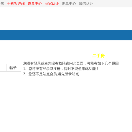
聚焦
手机客户端
道具中心
商家认证
勋章中心
诚信认证
装修
昆山优选
小红娘
分类信息
二手房
昆山视窗
您没有登录或者您没有权限访问此页面，可能有如下几个原因
帖子
1、您还没有登录或注册，暂时不能使用此功能！
2、您还不是站点会员,请先登录站点