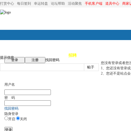
打赏中心
每日签到
幸运转盘
论坛帮助
活动聚焦
手机客户端
道具中心
商家
论坛首页
论坛导航
商家
招聘
装修
昆山优选
小
提示信息
登录
注册
找回密码
您没有登录或者您
帖子
1、您还没有登录
2、您还不是站点会
用户名
密 码
找回密码
隐身登录
开启
关闭
登录