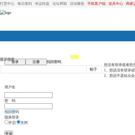
打赏中心
每日签到
幸运转盘
论坛帮助
活动聚焦
手机客户端
道具中心
商家
论坛首页
论坛导航
商家
招聘
装修
昆山优选
小
提示信息
登录
注册
找回密码
您没有登录或者您
帖子
1、您还没有登录
2、您还不是站点会
用户名
密 码
找回密码
隐身登录
开启
关闭
登录