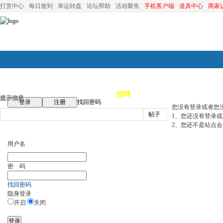
打赏中心
每日签到
幸运转盘
论坛帮助
活动聚焦
手机客户端
道具中心
商家
论坛首页
论坛导航
商家
招聘
装修
昆山优选
小
提示信息
登录
注册
找回密码
您没有登录或者您
帖子
1、您还没有登录
2、您还不是站点会
用户名
密 码
找回密码
隐身登录
开启
关闭
登录