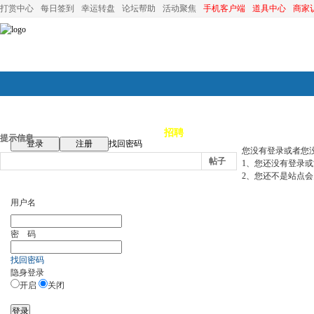
打赏中心
每日签到
幸运转盘
论坛帮助
活动聚焦
手机客户端
道具中心
商家
论坛首页
论坛导航
商家
招聘
装修
昆山优选
小
提示信息
登录
注册
找回密码
您没有登录或者您
帖子
1、您还没有登录
2、您还不是站点会
用户名
密 码
找回密码
隐身登录
开启
关闭
登录