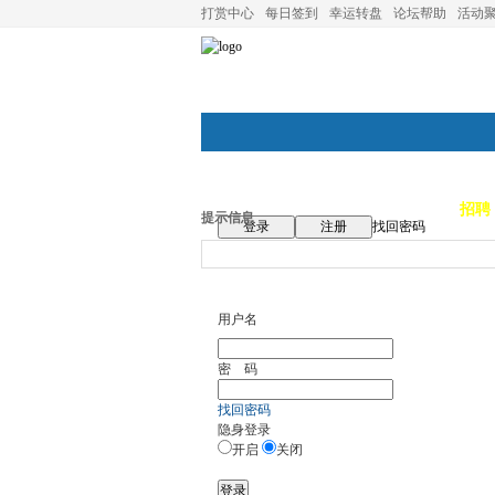
打赏中心
每日签到
幸运转盘
论坛帮助
活动
论坛首页
论坛导航
商家
招聘
提示信息
登录
注册
找回密码
用户名
密 码
找回密码
隐身登录
开启
关闭
登录