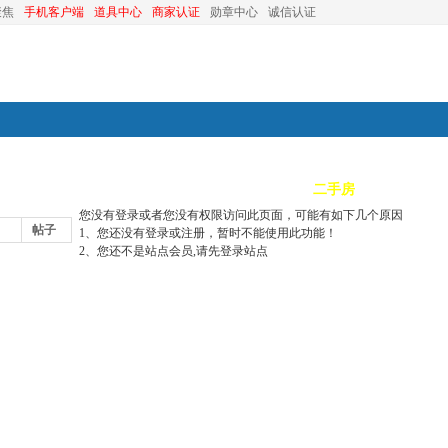
聚焦
手机客户端
道具中心
商家认证
勋章中心
诚信认证
装修
昆山优选
小红娘
分类信息
二手房
昆山视窗
您没有登录或者您没有权限访问此页面，可能有如下几个原因
帖子
1、您还没有登录或注册，暂时不能使用此功能！
2、您还不是站点会员,请先登录站点