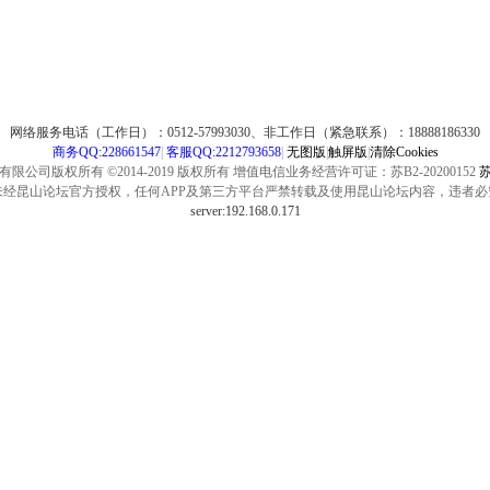
网络服务电话（工作日）：0512-57993030、非工作日（紧急联系）：18888186330
商务QQ:228661547
|
客服QQ:2212793658
|
无图版
|
触屏版
|
清除Cookies
公司版权所有 ©2014-2019 版权所有 增值电信业务经营许可证：苏B2-20200152
苏
未经昆山论坛官方授权，任何APP及第三方平台严禁转载及使用昆山论坛内容，违者必
server:192.168.0.171