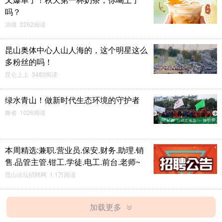
吗？
凉瞳 2262阅读
昆山奥体中心人山人海的，这个明星这么
多粉丝的吗！
昆仑上上 3480阅读
绿水青山！做新时代生态环境的守护者
舞者 1026阅读
本周精选:兼职.营业员.保安.财务.助理.销
售.品管主管.钳工.学徒.电工.前台.老师~
昆山论坛招聘网 1.1万阅读
加载更多