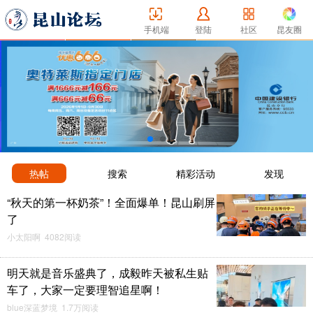
手机端
登陆
社区
昆友圈
热帖
搜索
精彩活动
发现
“秋天的第一杯奶茶”！全面爆单！昆山刷屏
了
小太阳啊 4082阅读
明天就是音乐盛典了，成毅昨天被私生贴
车了，大家一定要理智追星啊！
blue深蓝梦境 1.7万阅读