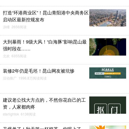
打造“环港商业区”！昆山青阳港中央商务区
启动区最新控规发布
凉瞳 2656阅读
大到暴雨！9级大风！“白海豚”影响昆山最
强时段在……
北欢 6355阅读
装修2年仍是毛坯！昆山网友被坑惨
活动推广 1996.8万阅读阅读
建议老公找大方点的，不然你花自己的工
资，人家都肉疼
starlightok 6138阅读
又爆单了！秋天第一杯奶茶，你喝上了