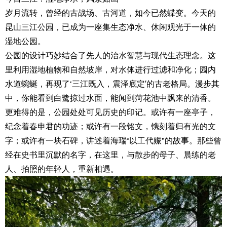
岁月流转，曾经的古战场、古河道，如今已然蝶变。今天的
昆山三江公园，已成为一座集生态净水、休闲观光于一体的
湿地公园。
公园的设计巧妙结合了先人的治水智慧与现代生态理念。这
里利用湿地植物和自然坡岸，对水体进行过滤和净化；园内
水道蜿蜒，再现了‘三江既入，震泽底定′的古老格局。漫步其
中，你能看到白鹭掠过水面，能闻到菏花池中飘来的清香。
更难得的是，公园处处可见历史的印记。或许有一座亭子，
纪念着春申君的功迹；或许有一段铭文，镌刻着归有光的文
字；或许有一块石碑，讲述着海瑞“以工代赈"的故事。那些曾
经在史书里沉默的名字，在这里，与散步的母子、晨练的老
人、拍照的年轻人，重新相遇。