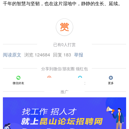
千年的智慧与坚韧，也在这片湿地中，静静的生长、延续。
已有0人打赏
阅读原文
浏览 124684
回复 183
举报
分享到微信/朋友圈 领红包
微信好友
朋友圈
QQ好友
更多
推广