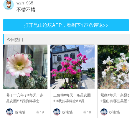
wzh1965
不错不错
打开昆山论坛APP，看剩下177条评论>>
今日热门
养了十几年了#每天一条
三角梅#每天一条昆友圈
紫薇#每天一条昆友
昆友圈# #我的碎碎念 ..
# #我的碎碎念# #昆 ..
#昆山有哪些美景？# 
拆南墙
19
拆南墙
18
拆南墙