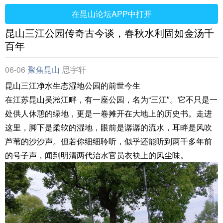
在昆山论坛APP中打开
昆山三江公园传奇古今谈，春秋水利固如金汤千
百年
06-06
聚焦昆山
思宇轩
昆山三江净水生态湿地公园的前世今生
在江苏昆山吴淞江畔，有一座公园，名为“三江″。它不只是一
处供人休憩的绿地，更是一卷摊开在大地上的历史书。走进
这里，脚下是柔软的湿地，眼前是潺潺的流水，耳畔是风吹
芦苇的沙沙声。但若你细细聆听，似乎还能听到两千多年前
的号子声，闻到明清两代治水官员衣袂上的风尘味。