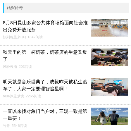
精彩推荐
8月8日昆山多家公共体育场馆面向社会推
出免费开放服务
快到碗里来QQ 1847阅读
秋天里的第一杯奶茶，奶茶店的生意又爆
了
风轻云涌 203阅读
明天就是音乐盛典了，成毅昨天被私生贴
车了，大家一定要理智追星啊！
blue深蓝梦境 2265阅读
一直以来找对象门当户对，三观一致是第
一重要！
竹青 5546阅读