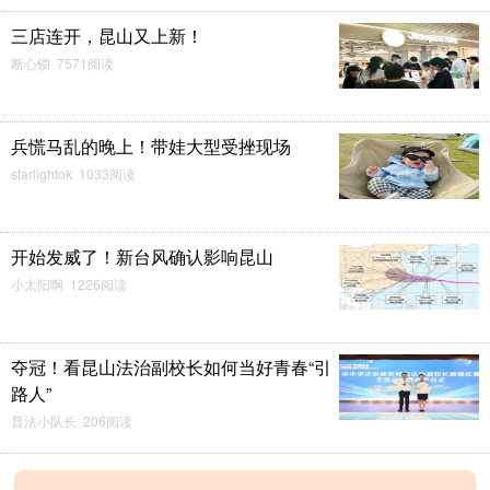
三店连开，昆山又上新！
断心锁 7571阅读
兵慌马乱的晚上！带娃大型受挫现场
starlightok 1033阅读
开始发威了！新台风确认影响昆山
小太阳啊 1226阅读
夺冠！看昆山法治副校长如何当好青春“引
路人”
普法小队长 206阅读