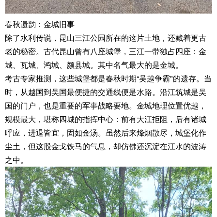
春秋遗韵：金城旧事
除了水利传说，昆山三江公园所在的这片土地，还藏着更古
老的秘密。古代昆山曾有八座城堡，三江一带独占四座：金
城、瓦城、鸿城、颜县城。其中名气最大的是金城。
考古专家推测，这些城堡都是春秋时期“吴越争霸"的遗存。当
时，从越国到吴国最便捷的交通线便是水路。沿江筑城是吴
国的门户，也是重要的军事战略要地。金城地理位置优越，
规模最大，堪称四城的指挥中心：前有大江拒阻，后有诸城
呼应，进退皆宜，固如金汤。虽然后来烽烟散尽，城堡化作
尘土，但这股金戈铁马的气息，却仿佛还沉淀在江水的波涛
之中。