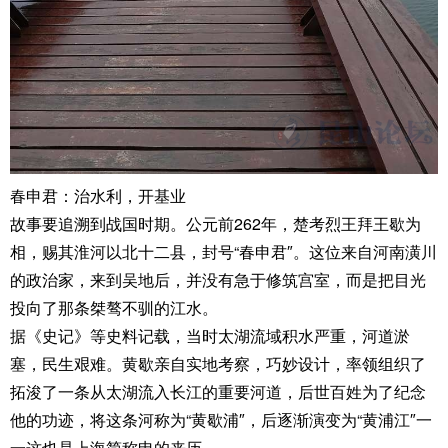
春申君：治水利，开基业
故事要追溯到战国时期。公元前262年，楚考烈王拜王歇为
相，赐其淮河以北十二县，封号“春申君″。这位来自河南潢川
的政治家，来到吴地后，并没有急于修筑宫室，而是把目光
投向了那条桀骜不驯的江水。
据《史记》等史料记载，当时太湖流域积水严重，河道淤
塞，民生艰难。黄歇亲自实地考察，巧妙设计，率领组织了
拓浚了一条从太湖流入长江的重要河道，后世百姓为了纪念
他的功迹，将这条河称为“黄歇浦″，后逐渐演变为“黄浦江″一
一这也是上海简称申的来历。