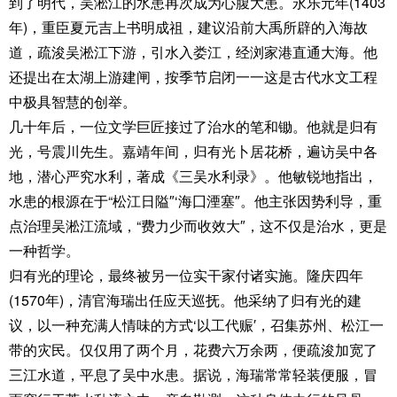
到了明代，吴淞江的水患再次成为心腹大患。永乐元年(1403
年)，重臣夏元吉上书明成祖，建议沿前大禹所辟的入海故
道，疏浚吴淞江下游，引水入娄江，经浏家港直通大海。他
还提出在太湖上游建闸，按季节启闭一一这是古代水文工程
中极具智慧的创举。
几十年后，一位文学巨匠接过了治水的笔和锄。他就是归有
光，号震川先生。嘉靖年间，归有光卜居花桥，遍访吴中各
地，潜心严究水利，著成《三吴水利录》。他敏锐地指出，
水患的根源在于“松江日隘″‘海囗湮塞″。他主张因势利导，重
点治理吴淞江流域，“费力少而收效大″，这不仅是治水，更是
一种哲学。
归有光的理论，最终被另一位实干家付诸实施。隆庆四年
(1570年)，清官海瑞出任应天巡抚。他采纳了归有光的建
议，以一种充满人情味的方式‘以工代赈′，召集苏州、松江一
带的灾民。仅仅用了两个月，花费六万余两，便疏浚加宽了
三江水道，平息了吴中水患。据说，海瑞常常轻装便服，冒