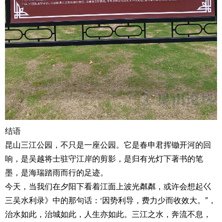
结语
昆山三江公园，不只是一座公园。它是春申君挥锄开河的回
响，是吴越将士驻守江岸的剪影，是归有光灯下著书的笔
墨，是海瑞踏雨而行的足迹。
今天，当我们在夕阳下看着江面上波光粼粼，或许会想起巜
三吴水利录》中的那句话：‘因势利导，费力少而收效大。″，
治水如此，治城如此，人生亦如此。三江之水，奔流不息，