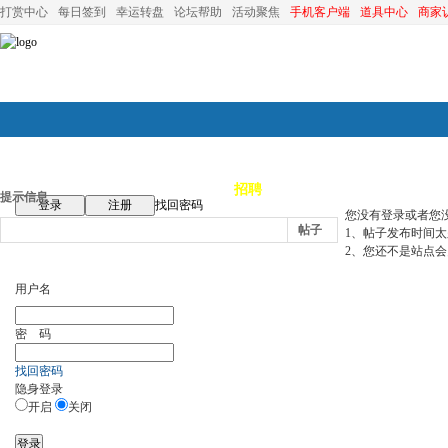
打赏中心
每日签到
幸运转盘
论坛帮助
活动聚焦
手机客户端
道具中心
商家
论坛首页
论坛导航
商家
招聘
装修
昆山优选
小
提示信息
登录
注册
找回密码
您没有登录或者您
帖子
1、帖子发布时间太久
2、您还不是站点会
用户名
密 码
找回密码
隐身登录
开启
关闭
登录