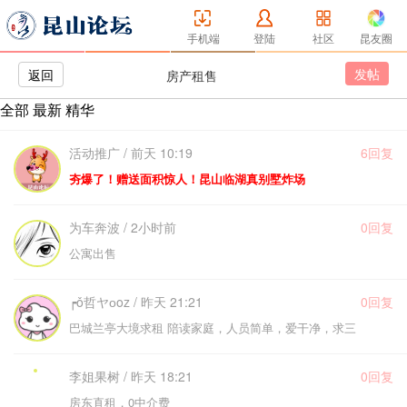
手机端
登陆
社区
昆友圈
发帖
返回
房产租售
全部
最新
精华
活动推广 / 前天 10:19
6回复
夯爆了！赠送面积惊人！昆山临湖真别墅炸场
为车奔波 / 2小时前
0回复
公寓出售
┍ǒ哲ヤоoz / 昨天 21:21
0回复
巴城兰亭大境求租 陪读家庭，人员简单，爱干净，求三
李姐果树 / 昨天 18:21
0回复
房东直租，0中介费