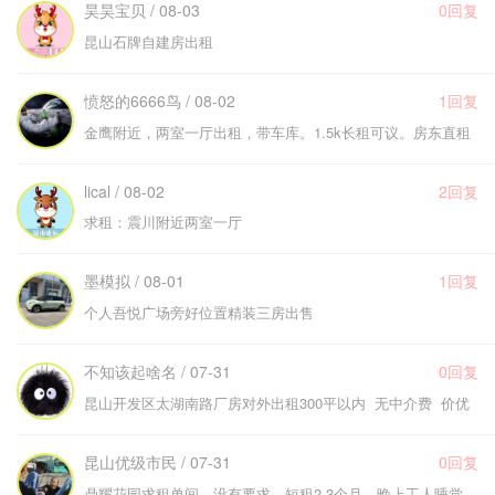
昊昊宝贝 / 08-03
0回复
昆山石牌自建房出租
愤怒的6666鸟 / 08-02
1回复
金鹰附近，两室一厅出租，带车库。1.5k长租可议。房东直租
lical / 08-02
2回复
求租：震川附近两室一厅
墨模拟 / 08-01
1回复
个人吾悦广场旁好位置精装三房出售
不知该起啥名 / 07-31
0回复
昆山开发区太湖南路厂房对外出租300平以内 无中介费 价优
昆山优级市民 / 07-31
0回复
鼎耀花园求租单间，没有要求，短租2-3个月，晚上工人睡觉