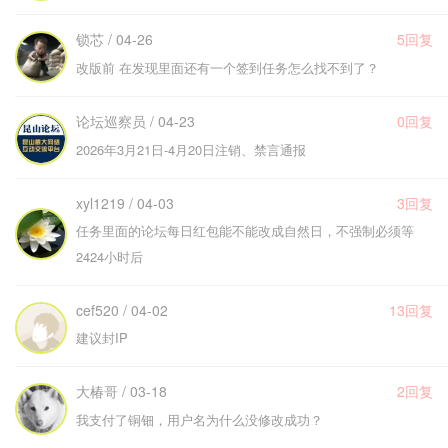
锁芯 / 04-26
5回复
改版前 在发现里面还有一个签到任务怎么找不到了？
论坛巡察员 / 04-23
0回复
2026年3月21日-4月20日注销、禁言通报
xyl1219 / 04-03
3回复
任务里面的论坛每日红包能不能改成自然日，不强制必须等
2424小时后
cef520 / 04-02
13回复
建议封IP
大椿哥 / 03-18
2回复
我支付了铜钿，用户名为什么没修改成功？