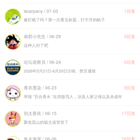
iscarpany / 07-03
1回复
被拦截了吗？第一次看见标题，打不开的帖子
南郭小先生 / 06-29
0回复
这种人封了吧
论坛巡察员 / 06-24
0回复
2026年5月21日-6月20日注销、禁言通报
青衣墨染 / 06-23
9回复
举报 “百合香水 ”在房版骂人，涉及人家父母以及未成年
别太善良 / 06-15
17回复
聚焦昆山的版主该管管了
鱼走海哭 / 06-06
76回复