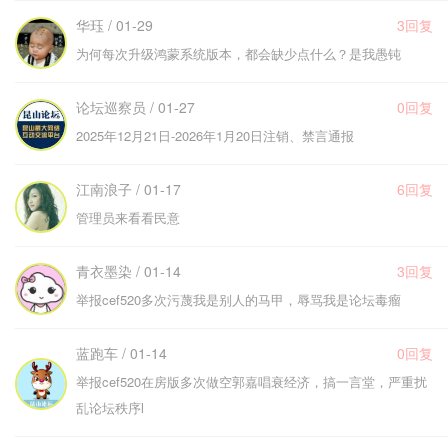
华珏 / 01-29
3回复
为何每次升级鸿蒙系统版本，都会缺少点什么？是我愚钝
论坛巡察员 / 01-27
0回复
2025年12月21日-2026年1月20日注销、禁言通报
江南浪子 / 01-17
6回复
管理员来看看民意
青衣墨染 / 01-14
3回复
举报cef520多次污蔑我是别人的马甲，辱骂我是论坛毒瘤
蓝跑车 / 01-14
0回复
举报cef520在房版多次做空郭嘉唱衰经济，搞一言堂，严重扰
乱论坛秩序l