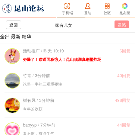
手机端
登陆
社区
昆友圈
发帖
返回
家有儿女
全部
最新
精华
活动推广 / 昨天 10:19
6回复
夯爆了！赠送面积惊人！昆山临湖真别墅炸场
竹青 / 3分钟前
40回复
论另一半的三观重要性
树有风 / 3分钟前
498回复
今年的收获
babyyp / 7分钟前
44回复
看不惯，有点生气