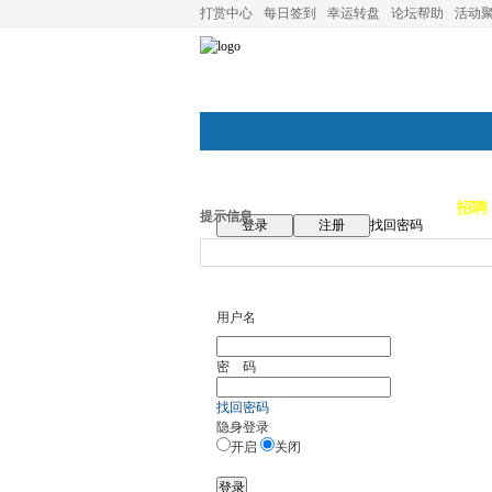
打赏中心
每日签到
幸运转盘
论坛帮助
活动
论坛首页
论坛导航
商家
招聘
提示信息
登录
注册
找回密码
用户名
密 码
找回密码
隐身登录
开启
关闭
登录