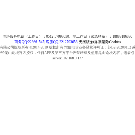
网络服务电话（工作日）：0512-57993030、非工作日（紧急联系）：18888186330
商务QQ:228661547
|
客服QQ:2212793658
|
无图版
|
触屏版
|
清除Cookies
公司版权所有 ©2014-2019 版权所有 增值电信业务经营许可证：苏B2-20200152
苏
未经昆山论坛官方授权，任何APP及第三方平台严禁转载及使用昆山论坛内容，违者必
server:192.168.0.177