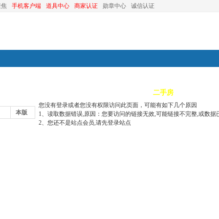
聚焦
手机客户端
道具中心
商家认证
勋章中心
诚信认证
装修
昆山优选
小红娘
分类信息
二手房
昆山视窗
您没有登录或者您没有权限访问此页面，可能有如下几个原因
本版
1、读取数据错误,原因：您要访问的链接无效,可能链接不完整,或数据
2、您还不是站点会员,请先登录站点