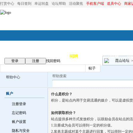
打赏中心
每日签到
幸运转盘
论坛帮助
活动聚焦
手机客户端
道具中心
商家
论坛首页
论坛导航
商家
招聘
装修
昆山优选
小
昆山论坛
登录
注册
找回密码
帖子
帮助搜索
帮助中心
账户
什么是积分？
积分，是站点内用于交易流通的媒介，可以是虚拟货
注册登录
忘记密码
如何获取积分？
站点提供多种方式发放积分，以鼓励会员在站点的活
账户设置
1.注册成为会员可以得到一定的积分值。
隐私与安全
2.发表主题或对某个主题进行回复，可以得到一定的