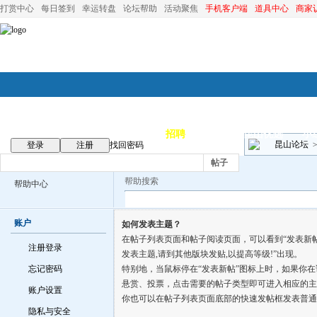
打赏中心
每日签到
幸运转盘
论坛帮助
活动聚焦
手机客户端
道具中心
商家
论坛首页
论坛导航
商家
招聘
装修
昆山优选
小
昆山论坛
登录
注册
找回密码
帖子
帮助搜索
帮助中心
账户
如何发表主题？
在帖子列表页面和帖子阅读页面，可以看到“发表新
注册登录
发表主题,请到其他版块发贴,以提高等级!”出现。
忘记密码
特别地，当鼠标停在“发表新帖”图标上时，如果你
悬赏、投票，点击需要的帖子类型即可进入相应的主
账户设置
你也可以在帖子列表页面底部的快速发帖框发表普通
隐私与安全