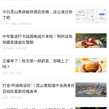
今日昆山奥体板块酒店价格，这么涨过份
了吧
心中一阵酸 1840阅读
中年叛逆打卡战国袍成片来啦！荆州这组
拍摄直接超出预期
我是松鼠 825阅读
又爆单了！秋天第一杯奶茶，你喝上了
吗？
凉瞳 2671阅读
打造“环港商业区”！昆山青阳港中央商务区
启动区最新控规发布
凉瞳 3685阅读