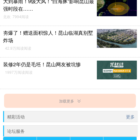
大到暴雨！9级大风！“白海豚”影响昆山最
强时段在……
北欢 7994阅读
夯爆了！赠送面积惊人！昆山临湖真别墅
炸场
42.9万阅读阅读
装修2年仍是毛坯！昆山网友被坑惨
1997万阅读阅读
加载更多
精彩活动
更多
论坛服务