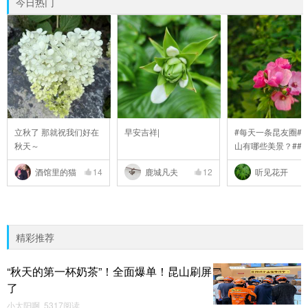
今日热门
立秋了 那就祝我们好在
早安吉祥|
#每天一条昆友圈##
秋天～
山有哪些美景？##
..
酒馆里的猫
14
鹿城凡夫
12
听见花开
精彩推荐
“秋天的第一杯奶茶”！全面爆单！昆山刷屏
了
小太阳啊 5317阅读