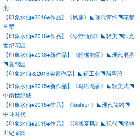
润
【印象水仙♠2016♠作品】《风趣》◣现代简约◥花都
艺墅
【印象水仙♠2016♠作品】《绿野仙踪》◣轻美◥
阳光
世纪花园
【印象水仙
♠
2016
♠
新作品】《静谧的爱》◣现代混搭
◥夏驾园
【印象水仙＆2016实景作品】◣轻工业◥
翡翠湾
【印象水仙
2015
新作品】《鸟语花香》◣轻美式◥
♠
♠
中南世纪城
【印象水仙
♠2015♠
作品】《fashion》◣现代简约◥
中环时代
【印象水仙
2015
作品】《清浅夏风》◣现代◥
绿地
♠
♠
世纪家园