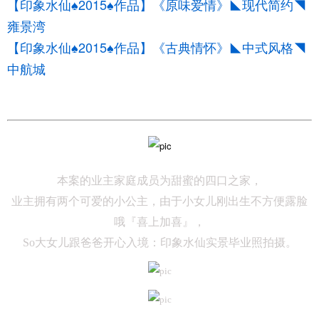
【印象水仙
2015
作品】《原味爱情》◣现代简约◥
♠
♠
雍景湾
【印象水仙♠2015♠作品】《古典情怀》◣中式风格◥
中航城
本案的业主家庭成员为甜蜜的四口之家，
业主拥有两个可爱的小公主，由于小女儿刚出生不方便露脸
哦『喜上加喜』，
So大女儿跟爸爸开心入境：印象水仙实景毕业照拍摄。