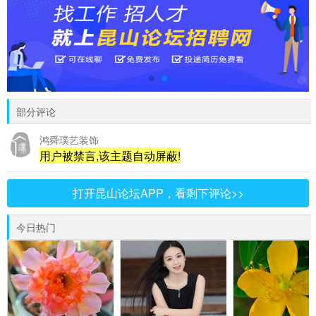
部分评论
鸿舜璞艺装饰
用户被禁言,该主题自动屏蔽!
打开昆山论坛APP，看剩下评论>>
今日热门