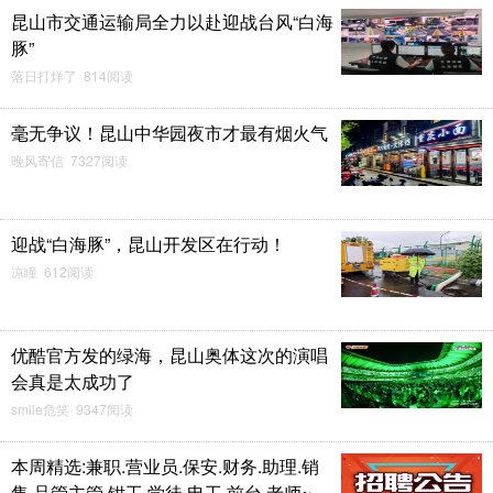
昆山市交通运输局全力以赴迎战台风“白海
豚”
落日打烊了 814阅读
毫无争议！昆山中华园夜市才最有烟火气
晚风寄信 7327阅读
迎战“白海豚”，昆山开发区在行动！
凉瞳 612阅读
优酷官方发的绿海，昆山奥体这次的演唱
会真是太成功了
smile危笑 9347阅读
本周精选:兼职.营业员.保安.财务.助理.销
售.品管主管.钳工.学徒.电工.前台.老师~