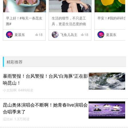
早上好！#每天一条昆友
生活的细节，不只是工
早安！#我的碎碎念
圈#
具，更是生活态度的镜
..
夏晨东
18
飞鱼儿岛主
18
夏晨东
精彩推荐
暴雨警报！台风警报！台风“白海豚”正在影
响昆山！
小太阳啊 6489阅读
昆山奥体演唱会不断啊！她青春live演唱会
合唱季来了
逗比ai 1.3万阅读