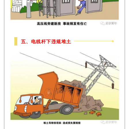
五、电线杆下违规堆土