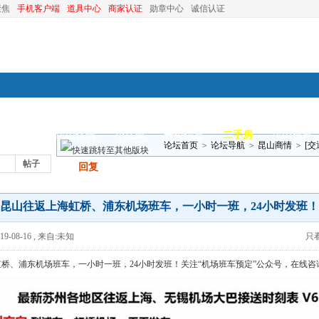
聚焦
手机客户端
道具中心
商家认证
勋章中心
诚信认证
装修
昆山优选
小红娘
分类信息
二手房
昆山视窗
论坛首页
>
论坛导航
>
昆山商情
>
[
帖子
发帖
回复
班，24小时发班 ..
通]昆山往返上海虹桥、浦东机场班车，一小时一班，24小时发班！
9-08-16
,
来自:未知
只
桥、浦东机场班车，一小时一班，24小时发班！关注“
机场班车预定
”公众号，在线咨