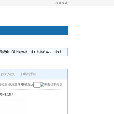
夜间模式
交通]昆山往返上海虹桥、浦东机场班车，一小时一
[复制链接]
扫描到手机
看楼主
使用道具
电梯直达
询和购票！