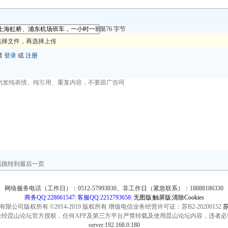
限76 字节
选择文件，再选择上传
请
登录
或
注册
后跳转到最后一页
网络服务电话（工作日）：0512-57993030、非工作日（紧急联系）：18888186330
商务QQ:228661547
|
客服QQ:2212793658
|
无图版
|
触屏版
|
清除Cookies
公司版权所有 ©2014-2019 版权所有 增值电信业务经营许可证：苏B2-20200152
苏
未经昆山论坛官方授权，任何APP及第三方平台严禁转载及使用昆山论坛内容，违者必
server:192.168.0.180