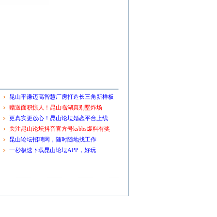
昆山平谦迈高智慧厂房打造长三角新样板
赠送面积惊人！昆山临湖真别墅炸场
更真实更放心！昆山论坛婚恋平台上线
关注昆山论坛抖音官方号ksbbs爆料有奖
昆山论坛招聘网，随时随地找工作
一秒极速下载昆山论坛APP，好玩