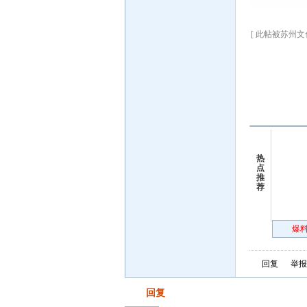
[ 此帖被苏州文化国
热
点
推
荐
爆料
回复
举报
发帖
回复