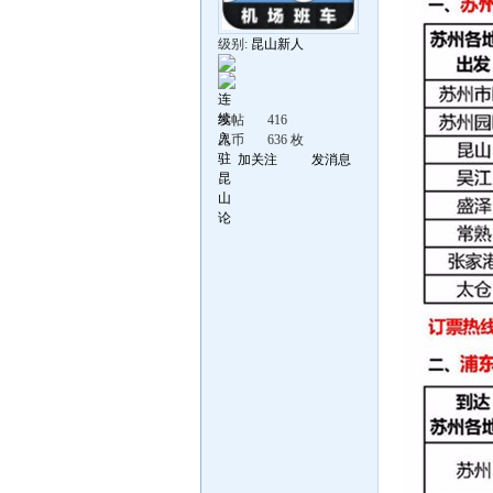
级别:
昆山新人
发帖
416
昆币
636 枚
加关注
发消息