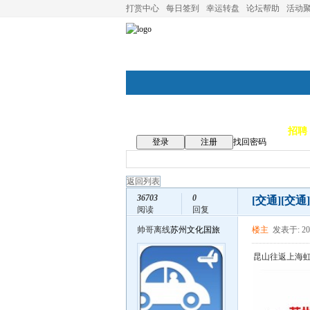
打赏中心
每日签到
幸运转盘
论坛帮助
活动
论坛首页
论坛导航
商家
招聘
登录
注册
找回密码
返回列表
36703
0
[交通]
[交
阅读
回复
帅哥离线
苏州文化国旅
楼主
发表于: 201
昆山往返上海虹