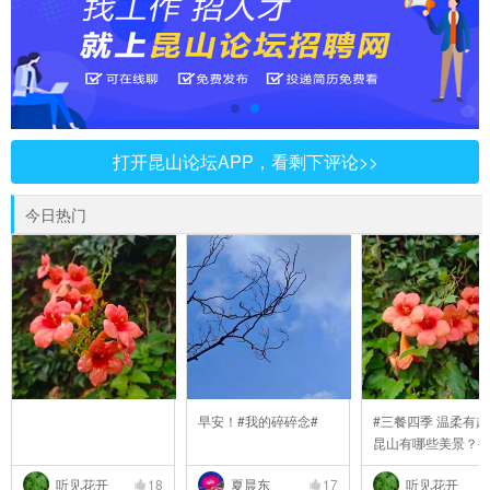
打开昆山论坛APP，看剩下评论>>
今日热门
早安！#我的碎碎念#
#三餐四季 温柔有趣
昆山有哪些美景？#
听见花开
18
夏晨东
17
听见花开