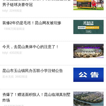
男子链球决赛夺冠
kstyl 2249阅读
装修2年仍是毛坯！昆山网友被坑惨
1998万阅读阅读
今天，去昆山奥体中心的注意了！
kstyl 4302阅读
昆山市玉山镇民办五联小学注销公告
若水无痕 3682阅读
夯爆了！赠送面积惊人！昆山临湖真别墅
炸场
43.8万阅读阅读