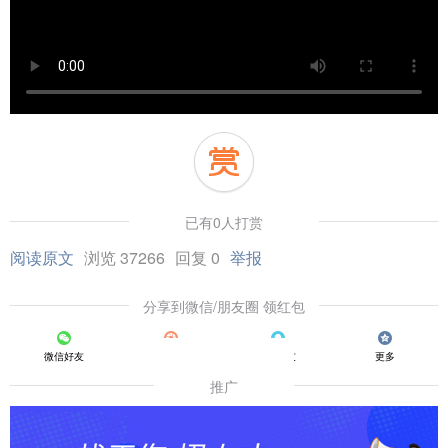
已有0人打赏
阅读原文
浏览 37266
回复 0
举报
分享到微信/朋友圈 领红包
微信好友
朋友圈
QQ好友
更多
推广